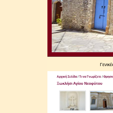
Γενικ
Αρχική Σελίδα
/
Τι να Γνωρίζετε
/
Θρησκ
Ξωκλήσι Αγίου Νεοφύτου