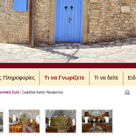
ές Πληροφορίες
Τι να Γνωρίζετε
Τι να δείτε
Ειδ
ευτική Ζωή
/
Ξωκλήσι Αγίου Νεοφύτου